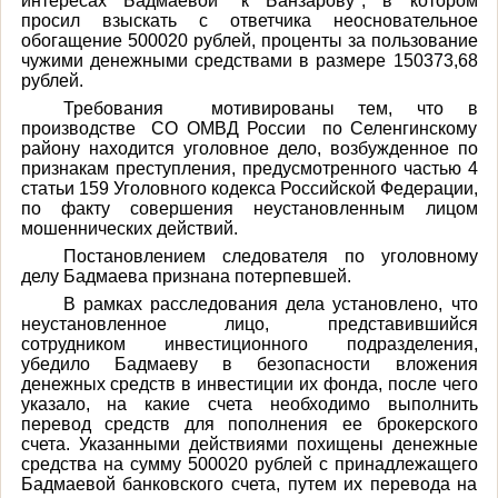
интересах Бадмаевой* к Банзарову*, в котором
просил взыскать с ответчика неосновательное
обогащение 500020 рублей, проценты за пользование
чужими денежными средствами в размере 150373,68
рублей.
Требования мотивированы тем, что в
производстве СО ОМВД России по Селенгинскому
району находится уголовное дело, возбужденное по
признакам преступления, предусмотренного частью 4
статьи 159 Уголовного кодекса Российской Федерации,
по факту совершения неустановленным лицом
мошеннических действий.
Постановлением следователя по уголовному
делу Бадмаева признана потерпевшей.
В рамках расследования дела установлено, что
неустановленное лицо, представившийся
сотрудником инвестиционного подразделения,
убедило Бадмаеву в безопасности вложения
денежных средств в инвестиции их фонда, после чего
указало, на какие счета необходимо выполнить
перевод средств для пополнения ее брокерского
счета. Указанными действиями похищены денежные
средства на сумму 500020 рублей с принадлежащего
Бадмаевой банковского счета, путем их перевода на