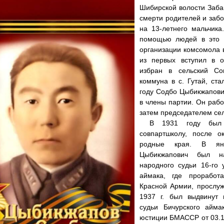
Шибирской волости Заба
смерти родителей и забо
на 13-летнего мальчика
помощью людей в это 
организации комсомола 
из первых вступил в о
избран в сельский Сов
коммуна в с. Гутай, ста
году Содбо Цыбикжапови
в члены партии. Он рабо
затем председателем сел
В 1931 году был 
совпартшколу, после о
родные края. В ян
Цыбикжапович был н
народного судьи 16-го 
аймака, где прорабо
Красной Армии, прослуж
1937 г. был выдвинут 
судьи Бичурского айма
юстиции БМАССР от 03.12