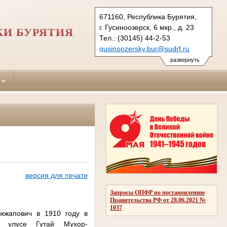
671160, Республика Бурятия,
г. Гусиноозерск, 6 мкр., д. 23
КИ БУРЯТИЯ
Тел.: (30145) 44-2-53
gusinoozersky.bur@sudrf.ru
развернуть
версия для печати
Запросы ОПФР по постановлению
Правительства РФ от 28.06.2021 №
1037
кжапович в 1910 году в
в улусе Гутай Мухор-