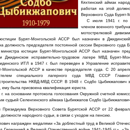
Кяхтинский аймак народ
работая на этой должн
Верховного Суда Бурят-
С июля 1941 г. по 
членом военного трибун
мотострелковой дивизи
 юстиции Бурят-Монгольской АССР был назначен в Джидинский
а должность председателя постоянной сессии Верховного суда Б
у министра юстиции Бурят-Монгольской АССР был назначен пре
ри Джидинском исправительно-трудовом лагере МВД Бурят-Мон
идинского ИТЛ в 1947 г. был переведен в Управление исправите
-Монгольской АССР в качестве председателя суда. С 20 апреля 
ателем специального лагерного суда МВД СССР Главног
строительства НКВД-МВД СССР. В 1948 г. Содбо Цыбикжапович з
, ему была присвоена квалификация юриста.
 г. на основании протокола голосования Окружной счетной комисс
ым судьей Селенгинского аймака Цыбикжапов Содбо Цыбикжапови
 Президиума Верховного Совета Бурятской АССР от 22 феврал
 должности народного судьи, в связи с уходом на пенсию.
ович награжден медалями «За доблестный труд в Великой Отечес
ад Германией в Великой Отечественной войне 1941-1945 гг.», «За