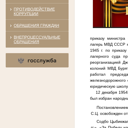
ПРОТИВОДЕЙСТВИЕ
КОРРУПЦИИ
ОБРАЩЕНИЯ ГРАЖДАН
ВНЕПРОЦЕССУАЛЬНЫЕ
приказу министра
ОБРАЩЕНИЯ
лагерь МВД СССР н
1945 г. по приказ
лагерного суда п
реорганизацией Дж
колоний МВД Бурят
работал председ
железнодорожного 
юридическую школу
12 декабря 1954
был избран народн
Постановлением
С.Ц. освобожден от
Содбо Цыбикжап
гг.», «За Победу н