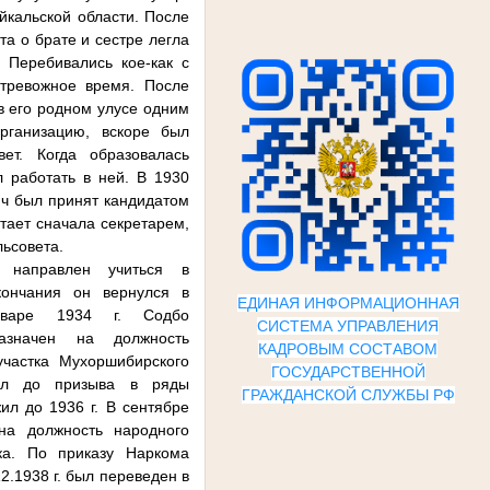
йкальской области. После
та о брате и сестре легла
. Перебивались кое-как с
тревожное время. После
в его родном улусе одним
рганизацию, вскоре был
ет. Когда образовалась
л работать в ней. В 1930
ч был принят кандидатом
тает сначала секретарем,
ьсовета.
направлен учиться в
кончания он вернулся в
ЕДИНАЯ ИНФОРМАЦИОННАЯ
варе 1934 г. Содбо
СИСТЕМА УПРАВЛЕНИЯ
азначен на должность
КАДРОВЫМ СОСТАВОМ
участка Мухоршибирского
ГОСУДАРСТВЕННОЙ
тал до призыва в ряды
ГРАЖДАНСКОЙ СЛУЖБЫ Р
Ф
ил до 1936 г. В сентябре
на должность народного
ка. По приказу Наркома
.1938 г. был переведен в