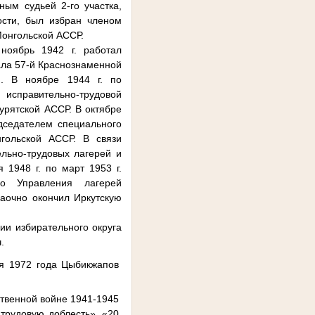
ным судьей 2-го участка,
ости, был избран членом
Монгольской АССР.
ноябрь 1942 г. работал
ала 57-й Краснознаменной
и. В ноябре 1944 г. по
 исправительно-трудовой
урятской АССР. В октябре
дседателем специального
гольской АССР. В связи
льно-трудовых лагерей и
1948 г. по март 1953 г.
о Управления лагерей
аочно окончил Иркутскую
ии избирательного округа
ч.
я 1972 года Цыбикжапов
твенной войне 1941-1945
 трудовую доблесть», «20