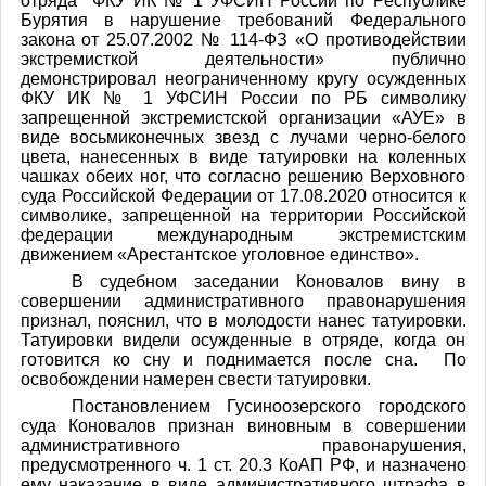
отряда ФКУ ИК № 1 УФСИН России по Республике
Бурятия в нарушение требований Федерального
закона от 25.07.2002 № 114-ФЗ «О противодействии
экстремисткой деятельности» публично
демонстрировал неограниченному кругу осужденных
ФКУ ИК № 1 УФСИН России по РБ символику
запрещенной экстремистской организации «АУЕ» в
виде восьмиконечных звезд с лучами черно-белого
цвета, нанесенных в виде татуировки на коленных
чашках обеих ног, что согласно решению Верховного
суда Российской Федерации от 17.08.2020 относится к
символике, запрещенной на территории Российской
федерации международным экстремистским
движением «Арестантское уголовное единство».
В судебном заседании Коновалов вину в
совершении административного правонарушения
признал, пояснил, что в молодости нанес татуировки.
Татуировки видели осужденные в отряде, когда он
готовится ко сну и поднимается после сна. По
освобождении намерен свести татуировки.
Постановлением Гусиноозерского городского
суда Коновалов признан виновным в совершении
административного правонарушения,
предусмотренного ч. 1 ст. 20.3 КоАП РФ, и назначено
ему наказание в виде административного штрафа в