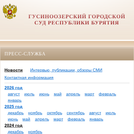
ГУСИНООЗЕРСКИЙ ГОРОДСКОЙ
СУД РЕСПУБЛИКИ БУРЯТИЯ
ПРЕСС-СЛУЖБА
Новости
Интервью, публикации, обзоры СМИ
Контактная информация
2026 год
август
июль
июнь
май
апрель
март
февраль
январь
2025 год
декабрь
ноябрь
октябрь
сентябрь
август
июль
июнь
май
апрель
март
февраль
январь
2024 год
декабрь
ноябрь