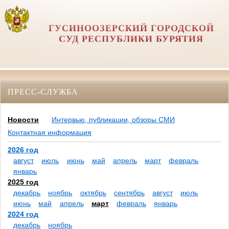
ГУСИНООЗЕРСКИЙ ГОРОДСКОЙ
СУД РЕСПУБЛИКИ БУРЯТИЯ
ПРЕСС-СЛУЖБА
Новости
Интервью, публикации, обзоры СМИ
Контактная информация
2026 год
август
июль
июнь
май
апрель
март
февраль
январь
2025 год
декабрь
ноябрь
октябрь
сентябрь
август
июль
июнь
май
апрель
март
февраль
январь
2024 год
декабрь
ноябрь