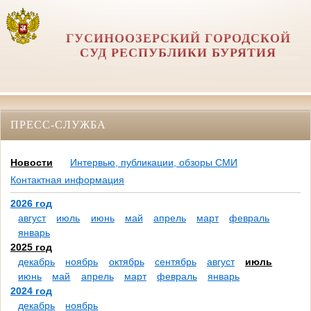
ГУСИНООЗЕРСКИЙ ГОРОДСКОЙ
СУД РЕСПУБЛИКИ БУРЯТИЯ
ПРЕСС-СЛУЖБА
Новости
Интервью, публикации, обзоры СМИ
Контактная информация
2026 год
август
июль
июнь
май
апрель
март
февраль
январь
2025 год
декабрь
ноябрь
октябрь
сентябрь
август
июль
июнь
май
апрель
март
февраль
январь
2024 год
декабрь
ноябрь