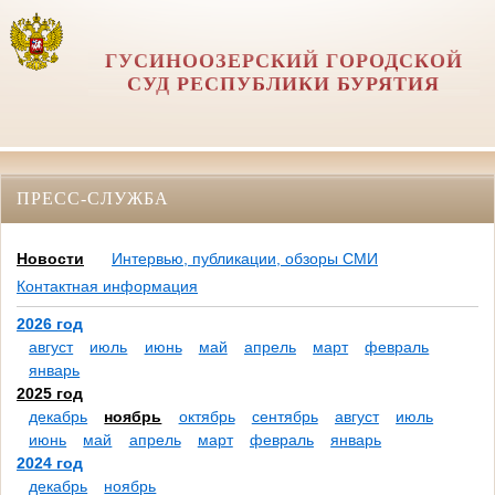
ГУСИНООЗЕРСКИЙ ГОРОДСКОЙ
СУД РЕСПУБЛИКИ БУРЯТИЯ
ПРЕСС-СЛУЖБА
Новости
Интервью, публикации, обзоры СМИ
Контактная информация
2026 год
август
июль
июнь
май
апрель
март
февраль
январь
2025 год
декабрь
ноябрь
октябрь
сентябрь
август
июль
июнь
май
апрель
март
февраль
январь
2024 год
декабрь
ноябрь