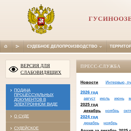
ГУСИНООЗЕ
СУДЕБНОЕ ДЕЛОПРОИЗВОДСТВО
ТЕРРИТО
ВЕРСИЯ ДЛЯ
ПРЕСС-СЛУЖБА
СЛАБОВИДЯЩИХ
Новости
Интервью, п
ПОДАЧА
2026 год
ПРОЦЕССУАЛЬНЫХ
август
июль
июнь
ДОКУМЕНТОВ В
ЭЛЕКТРОННОМ ВИДЕ
2025 год
декабрь
ноябрь
окт
О СУДЕ
2024 год
декабрь
ноябрь
СУДЕЙСКОЕ
Архив за декабрь 2025 