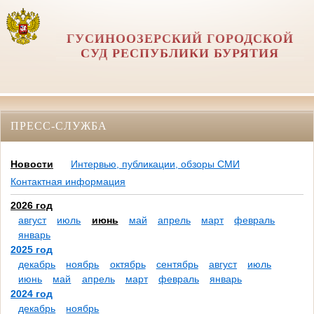
ГУСИНООЗЕРСКИЙ ГОРОДСКОЙ
СУД РЕСПУБЛИКИ БУРЯТИЯ
ПРЕСС-СЛУЖБА
Новости
Интервью, публикации, обзоры СМИ
Контактная информация
2026 год
август
июль
июнь
май
апрель
март
февраль
январь
2025 год
декабрь
ноябрь
октябрь
сентябрь
август
июль
июнь
май
апрель
март
февраль
январь
2024 год
декабрь
ноябрь