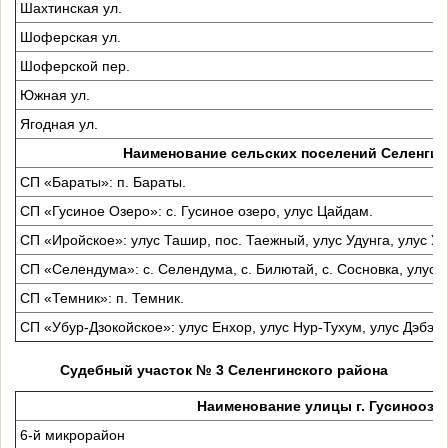
Шахтинская ул.
Шоферская ул.
Шоферской пер.
Южная ул.
Ягодная ул.
Наименование сельских поселений Селенгин
СП «Бараты»: п. Бараты.
СП «Гусиное Озеро»: с. Гусиное озеро, улус Цайдам.
СП «Иройское»: улус Ташир, пос. Таежный, улус Удунга, улус Ус
СП «Селендума»: с. Селендума, с. Билютай, с. Сосновка, улус 
СП «Темник»: п. Темник.
СП «Убур-Дзокойское»: улус Енхор, улус Нур-Тухум, улус Дэбэн.
Судебный участок № 3 Селенгинского района
Наименование улицы г. Гусиноозе
6-й микрорайон